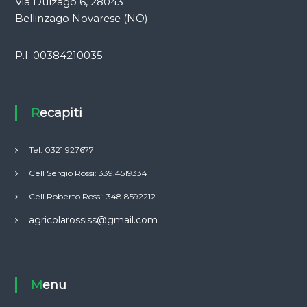
Via Dulzago 6, 28043
Bellinzago Novarese (NO)
P.I. 00384210035
Recapiti
Tel. 0321 927677
Cell Sergio Rossi: 339.4519334
Cell Roberto Rossi: 348.8592212
agricolarossiss@gmail.com
Menu