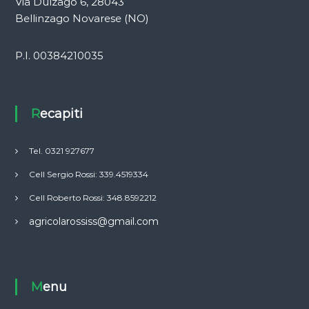
Via Dulzago 6, 28043
Bellinzago Novarese (NO)
P.I. 00384210035
Recapiti
Tel. 0321 927677
Cell Sergio Rossi: 339.4519334
Cell Roberto Rossi: 348.8592212
agricolarossiss@gmail.com
Menu