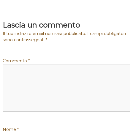
a
v
Lascia un commento
i
Il tuo indirizzo email non sarà pubblicato.
I campi obbligatori
sono contrassegnati
*
g
a
Commento
*
z
i
o
n
e
Nome
*