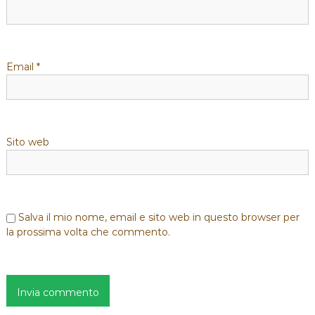
a
r
Email
*
t
i
Sito web
c
o
l
Salva il mio nome, email e sito web in questo browser per
la prossima volta che commento.
i