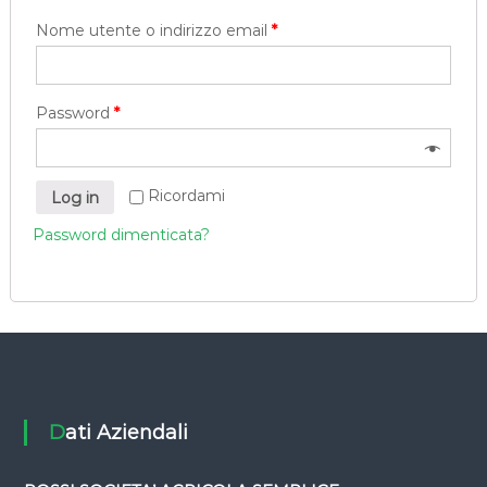
s
Nome utente o indirizzo email
*
i
Password
*
Ricordami
Log in
Password dimenticata?
Dati Aziendali