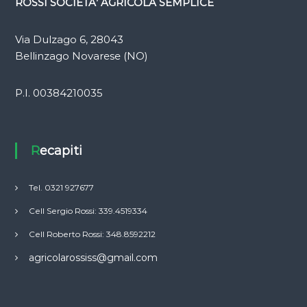
ROSSI SOCIETA’ AGRICOLA SEMPLICE
Via Dulzago 6, 28043
Bellinzago Novarese (NO)
P.I. 00384210035
Recapiti
Tel. 0321 927677
Cell Sergio Rossi: 339.4519334
Cell Roberto Rossi: 348.8592212
agricolarossiss@gmail.com